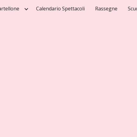
artellone
Calendario Spettacoli
Rassegne
Scu
ip to main content
Skip to navigat