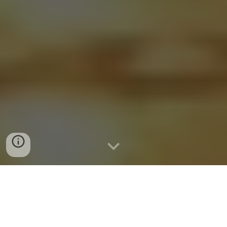
Commedia in atto unico per bambini e ragazzi liberamente
ispirata al
l'Odissea di Omero
Fascia di età consigliata:
10 - 14 anni